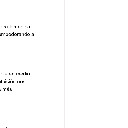
 era femenina. 
, empoderando a 
able en medio 
tuición nos 
s más 