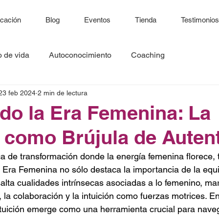
icación
Blog
Eventos
Tienda
Testimonios
o de vida
Autoconocimiento
Coaching
23 feb 2024
2 min de lectura
o la Era Femenina: La
n como Brújula de Auten
 de transformación donde la energía femenina florece, t
 Era Femenina no sólo destaca la importancia de la equ
alta cualidades intrínsecas asociadas a lo femenino, ma
, la colaboración y la intuición como fuerzas motrices. En
ntuición emerge como una herramienta crucial para nave