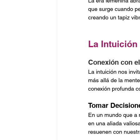
La era femenina abra
que surge cuando per
creando un tapiz vib
La Intuició
Conexión con el 
La intuición nos invi
más allá de la mente 
conexión profunda c
Tomar Decision
En un mundo que a me
en una aliada valios
resuenen con nuestra