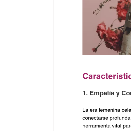
Característ
1. Empatía y Co
La era femenina cel
conectarse profunda
herramienta vital pa