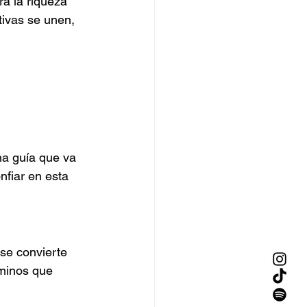
a la riqueza 
ivas se unen, 
na guía que va 
nfiar en esta 
se convierte 
aminos que 