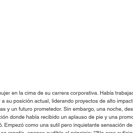
jer en la cima de su carrera corporativa. Había trabajad
a su posición actual, liderando proyectos de alto impact
gas y un futuro prometedor. Sin embargo, una noche, de
ión donde había recibido un aplauso de pie y una promo
ó. Empezó como una sutil pero inquietante sensación de 
e repetía, apenas audible al principio: *"No eres suficie