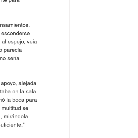
ensamientos. 
a esconderse 
al espejo, veía 
o parecía 
no sería 
apoyo, alejada 
aba en la sala 
ió la boca para 
 multitud se 
a, mirándola 
uficiente."