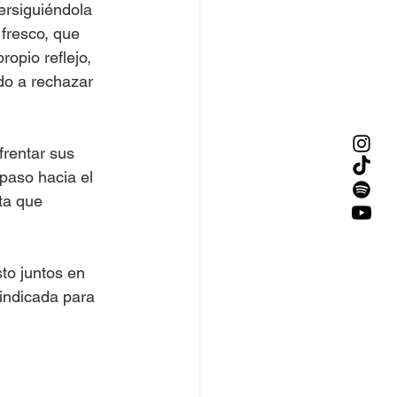
ersiguiéndola 
fresco, que 
opio reflejo, 
ido a rechazar 
frentar sus 
paso hacia el 
ta que 
to juntos en 
 indicada para 