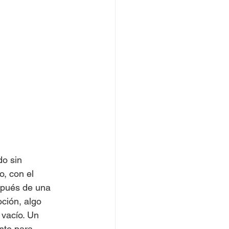
o sin 
o, con el 
spués de una 
ción, algo 
vacío. Un 
nte para 