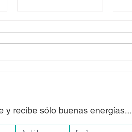
Escuchar el bien según el
Nave
coaching ontológico
Feme
como
Aute
e y recibe sólo buenas energías...