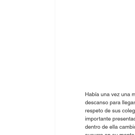
Había una vez una mu
descanso para llegar 
respeto de sus cole
importante presentac
dentro de ella cambi
susurro en su mente s